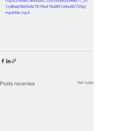
https://video.wixstatic.com/video/b46617_07
1c96abf9ef4db7819a416a891d4e46/720p/
mp4/file.mp4
Ver tudo
Posts recentes