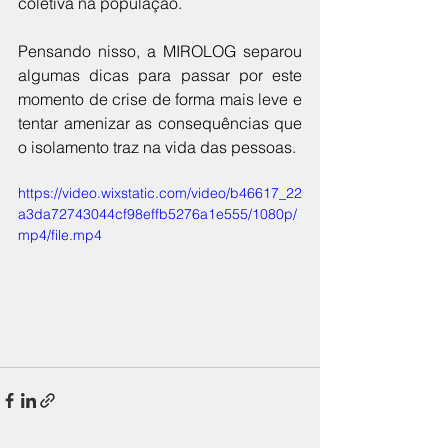
coletiva na população.
Pensando nisso, a MIROLOG separou 
algumas dicas para passar por este 
momento de crise de forma mais leve e 
tentar amenizar as consequências que 
o isolamento traz na vida das pessoas.
https://video.wixstatic.com/video/b46617_22
a3da72743044cf98effb5276a1e555/1080p/
mp4/file.mp4