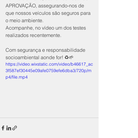
APROVAÇÃO, assegurando-nos de 
que nossos veículos são seguros para 
o meio ambiente.
Acompanhe, no vídeo um dos testes 
realizados recentemente.
Com segurança e responsabilidade 
socioambiental aonde for! ♻️🌱
https://video.wixstatic.com/video/b46617_ac
3f587ef30445e09afe0759efe6dba3/720p/m
p4/file.mp4