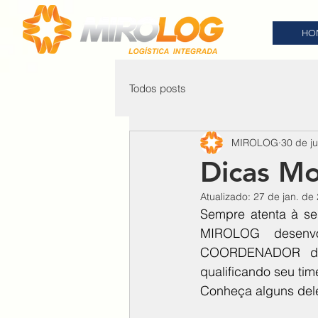
HO
Todos posts
MIROLOG
30 de ju
Dicas Mo
Atualizado:
27 de jan. de
Sempre atenta à se
MIROLOG desenvol
COORDENADOR de 
qualificando seu ti
Conheça alguns del