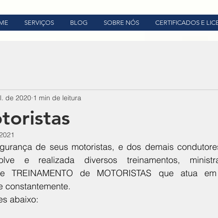
ME
SERVIÇOS
BLOG
SOBRE NÓS
CERTIFICADOS E LI
l. de 2020
1 min de leitura
toristas
 2021
gurança de seus motoristas, e dos demais condutores
ve e realizada diversos treinamentos, minist
TREINAMENTO de MOTORISTAS que atua em tur
me constantemente. 
es abaixo: